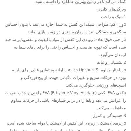
کمک می‌کند تا در زمین بهترین عملکرد را داشته باشید.
ویژگی‌های کلیدی
1سبک و راحت
oوزن کم: طراحی سبک این کفش به شما اجازه می‌دهد تا بدون احساس
سنگینی و خستگی، مدت زمان بیشتری در زمین بازی بمانید.
oراحتی فوق‌العاده: رویه‌ی این کفش از مواد باکیفیت و تنفس‌پذیر ساخته
شده است که تهویه مناسب و احساس راحتی را برای پاهای شما به
ارمغان می‌آورد.
2.پشتیبانی و ثبات
oساختار مقاوم: Asics Upcourt 5 با ارائه پشتیبانی عالی برای پا، به
ویژه در حرکات سریع و تغییرات ناگهانی جهت، از پیچ‌خوردگی و
آسیب‌های ورزشی جلوگیری می‌کند.
oکفی EVA: کفی EVA (Ethylene Vinyl Acetate) راحتی و جذب ضربات
را افزایش می‌دهد و پاها را در برابر فشارهای ناشی از حرکات مداوم
محافظت می‌کند.
3.چسبندگی و کنترل
oزیره‌ی لاستیکی: زیره‌ی این کفش از لاستیک با دوام ساخته شده است
که چسبندگی عالی به سطوح مختلف، از جمله زمین‌های ورزشی داخل