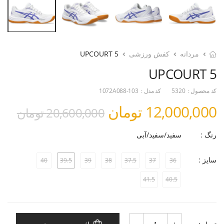
مردانه
کفش ورزشی
UPCOURT 5
UPCOURT 5
کد محصول :
5320
کد مدل :
1072A088-103
12,000,000 تومان
20,600,000 تومان
رنگ :
سفید/سفید/آبی
سایز :
40
39.5
39
38
37.5
37
36
41.5
40.5