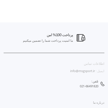
پرداخت 100% امن
ما امنیت پرداخت شما را تضمین میکنیم
اطلاعات تماس
ایمیل :
info@msgsport.ir
تلفن :
021-66491820
درباره ما