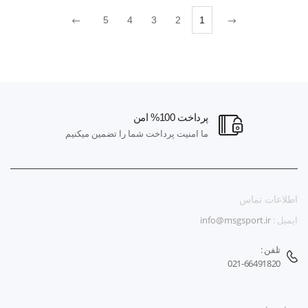
5
4
3
2
1
پرداخت 100% امن
ما امنیت پرداخت شما را تضمین میکنیم
اطلاعات تماس
ایمیل :
info@msgsport.ir
تلفن :
021-66491820