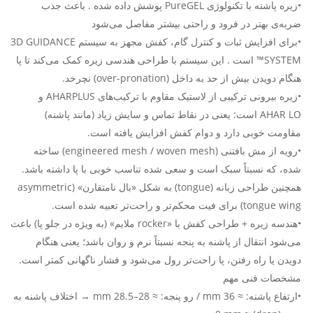
•زیره پاشنه با تکنولوژی PureGEL پوشش داده شده . باعث جذب
ضربه‌ی بهتر در فرود و راحتی بیشتر مفاصل می‌شود
•برای افزایش ثبات و کنترل گام، کفش مجهز به سیستم 3D GUIDANCE
SYSTEM™ است . این سیستم با طراحی هندسی زیره کمک می‌کند تا پا
هنگام دویدن بیش از حد به داخل (over-pronation) نچرخد.
•زیره بیرونی ترکیبی از لاستیک مقاوم با ترکیب‌های AHARPLUS و
AHAR LO است: یعنی در نقاط تماس و سایش زیاد (مانند پاشنه)
مقاومت خوبی دارد و دوام کفش افزایش یافته است.
•رویه از مش بافتنی (engineered mesh / woven mesh) ساخته
شده، که نسبتاً سبک است و سعی شده تناسب خوبی با پا داشته باشد.
همچنین طراحی زبانه (tongue) به شکل «بال نامتقارن» (asymmetric
tongue wing) برای فیت محکم‌تر و راحت‌تر تعبیه شده است.
•هندسه زیره + طراحی کفش با «rocker ملایم» (به ویژه در جلو پا) باعث
می‌شود انتقال از پاشنه به پنجه نسبتاً نرم و روان باشد؛ یعنی هنگام
دویدن یا راه رفتن، پا راحت‌تر رول می‌شود و فشار ناگهانی کمتر است.
مشخصات فنی مهم
•ارتفاع پاشنه: ≈ 36 mm / رو پنجه: ≈ 28–28.5 mm → اختلاف پاشنه به