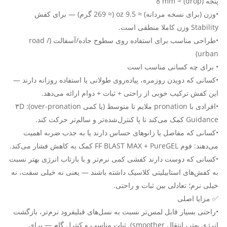
پنجه (drop) ≈ 8 mm
•وزن (برای نسخه مردانه) ≈ 9.5 oz (≈ 269 گرم) — برای کفش
Stability وزن کاملا منطقی است.
•طراحی مناسب برای استفاده روی سطوح جاده/آسفالت (road /
urban)
• برای چه کسانی مناسب است
•کسانی که دویدن روزمره، پیاده‌روی طولانی یا استفاده روزانه دارند —
این کفش ترکیب خوبی از راحتی + ثبات + دوام ارائه می‌دهد.
•افرادی با pronation ملایم تا متوسط (یا کمی over-pronation): ۳D
Guidance کمک می‌کند تا پا کنترل‌شده‌تر و سالم‌تر حرکت کند.
•کسانی که مفاصل یا زانوهای حساس دارند یا به جذب ضربه اهمیت
می‌دهند: فوم FF BLAST MAX + PureGEL کمک به کاهش فشار می‌کند.
•کسانی که دوست دارند کفشی کمی نرم‌تر و با بازتاب انرژی بهتر نسبت
به کفش‌های استابیلیتی کلاسیک داشته باشند — یعنی نه خیلی سفت، نه
خیلی نرم؛ تعادلی بین ثبات و راحتی.
✅ مزایا اصلی
•راحتی بسیار قابل لمس‌تر نسبت به نسل‌های قبلیفرود نرم‌تر، بازگشت
انرژی بهتر، انتقال smoother). ثبات مناسب و کنترل گام — برای