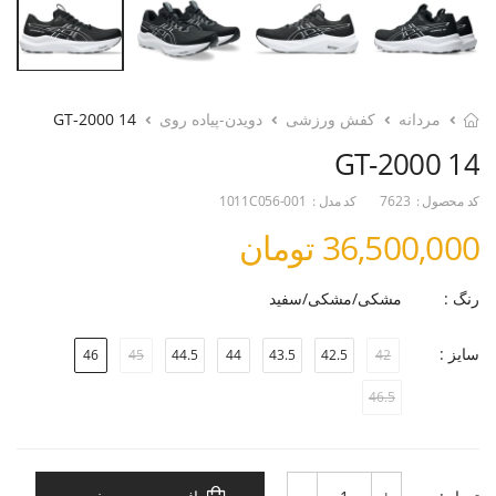
مردانه
کفش ورزشی
دویدن-پیاده روی
GT-2000 14
GT-2000 14
کد محصول :
7623
کد مدل :
1011C056-001
36,500,000 تومان
رنگ :
مشکی/مشکی/سفید
سایز :
46
45
44.5
44
43.5
42.5
42
46.5