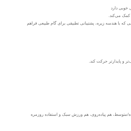
صوصاً اگر هنگام دویدن تمایل به «پرونیشن» دارید) کفش مجهز به 3D GUIDANCE SYSTEM است: سیستمی که با هندسه زیره، پشتیبانی تطبیقی برای گام طبیعی فراهم
ه/متوسط، هم پیاده‌روی، هم ورزش سبک و استفاده روزمره