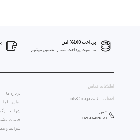
پرداخت 100% امن
پر
ارسال رایگان در خرید بالای 100 هزار
ما امنیت پرداخت شما را تضمین میکنیم
م
اطلاعات تماس
درباره ما
ایمیل :
info@msgsport.ir
تماس با ما
شرایط بازگش
تلفن :
021-66491820
خدمات مشتر
شرایط و مق