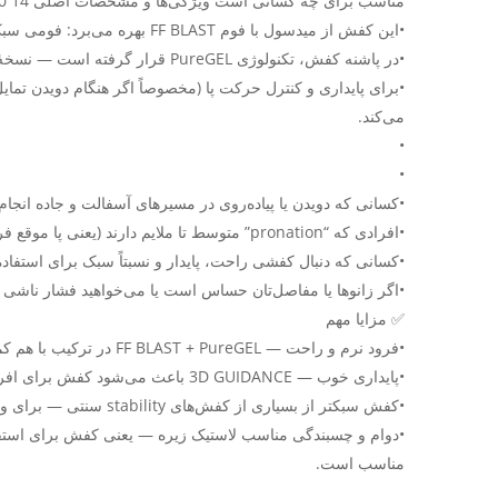
مناسب برای چه کسانی است ویژگی‌ها و مشخصات اصلی GT-1000 14
•این کفش از میدسول با فوم FF BLAST بهره می‌برد: فومی سبک و نرم که فرود پا را لطیف‌تر می‌کند و هنگام بلند شدن (push-off) پاسخگویی خوبی دارد
•در پاشنه کفش، تکنولوژی PureGEL قرار گرفته است — نسخۀ به‌روزترِ GEL معمولی؛ این بخش ضربه‌ها را نرم‌تر جذب می‌کند و به راحتی پا کمک می‌کند.
می‌کند.
•
•
•کسانی که دویدن یا پیاده‌روی در مسیرهای آسفالت و جاده انجام می‌دهند — GT-1000 14 برای سطح “d / urban
•افرادی که “pronation” متوسط تا ملایم دارند (یعنی پا موقع فرود تمایل دارد به داخل بچرخد) — سیستم 3D GUIDANCE کمک می‌کند پا صاف‌تر و پایدارتر حرکت کند.
•کسانی که دنبال کفشی راحت، پایدار و نسبتاً سبک برای استفاد
•اگر زانوها یا مفاصل‌تان حساس است یا می‌خواهید فشار ناشی از فرود را کاهش دهید (absorption
✅ مزایا مهم
•فرود نرم و راحت — FF BLAST + PureGEL در ترکیب با هم کمک می‌کنند ضربه کمتر احساس شود و پا راحت‌تر باشد.
•پایداری خوب — 3D GUIDANCE باعث می‌شود کفش برای افرادی با پرونیشن مناسب باشد؛ پا در هنگام گام گرفتن حمایت می‌شود.
•کفش سبکتر از بسیاری از کفش‌های stability سنتی — برای وقتی که دنبال راحتی بدون وزن زیاد هستید.
•دوام و چسبندگی مناسب لاستیک زیره — یعنی کفش برای استفا
مناسب است.