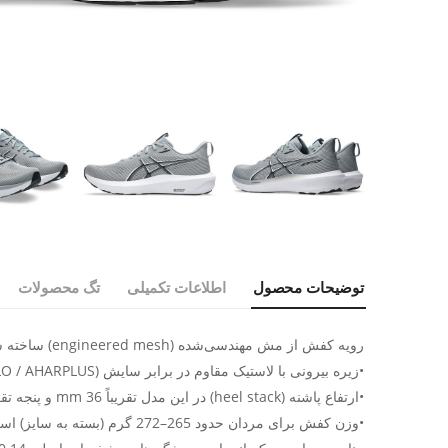
توضیحات محصول
اطلاعات تکمیلی
تگ محصولات
رویه کفش از مش مهندسی‌شده (engineered mesh) ساخته شده — یعنی نسبت به کفش‌های ضخیم‌تر سبک‌تر است، تنفس‌پذیرتر و راحت‌تر می‌نشیند.
•زیره بیرونی با لاستیک مقاوم در برابر سایش (AHAR / AHAR LO / AHARPLUS در نواحی پُرنشیب) طراحی شده — یعنی کفش برای استفاده روزمره و دویدن روی جاده یا سطح صاف دوام خوبی دارد
•ارتفاع پاشنه (heel stack) در این مدل تقریباً 36 mm و پنجه تقریباً 28 mm است، با اختلاف پاشنه به پنجه (heel-to-toe drop) حدود 8 mm
•وزن کفش برای مردان حدود 265–272 گرم (بسته به سایز) است ـ‌ یعنی وزن متوسط رو به سبک برای کفش‌های استابیلیتـی. 🎯