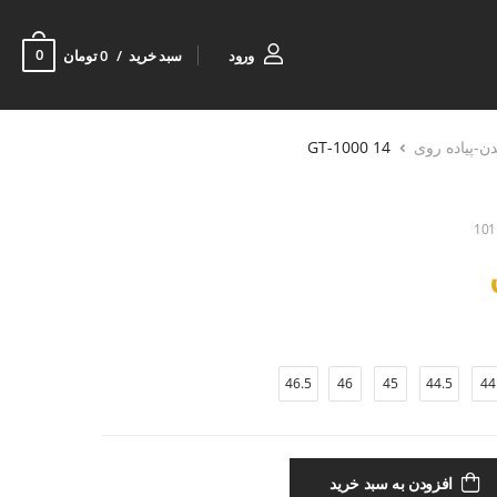
0
ورود
سبد خرید
0 تومان
دن-پیاده روی
GT-1000 14
101
46.5
46
45
44.5
44
افزودن به سبد خرید