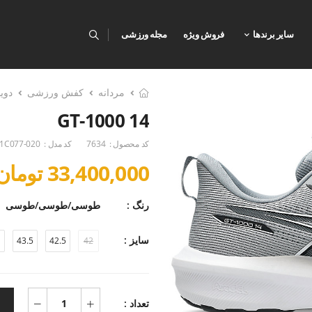
سایر برندها
فروش ویژه
مجله ورزشی
مردانه
کفش ورزشی
دوی
GT-1000 14
کد محصول :
7634
کد مدل :
1C077-020
33,400,000 تومان
رنگ :
طوسی/طوسی/طوسی
سایز :
43.5
42.5
42
تعداد :