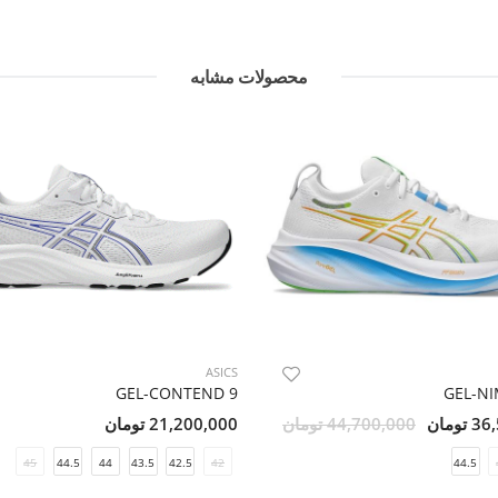
محصولات مشابه
ASICS
GEL-CONTEND 9
GEL-NI
ومان
44,700,000 تومان
21,200,000 تومان
45
44.5
44
43.5
42.5
42
44.5