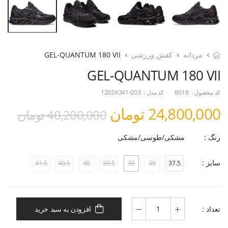
مردانه
کفش ورزشی
GEL-QUANTUM 180 VII
GEL-QUANTUM 180 VII
کد محصول :
6018
کد مدل :
1202A341-003
24,800,000 تومان
40,200,000 تومان
رنگ :
مشکی/طوسی/مشکی
سایز :
41.5
40.5
40
39.5
39
38
37.5
تعداد :
افزودن به سبد خرید