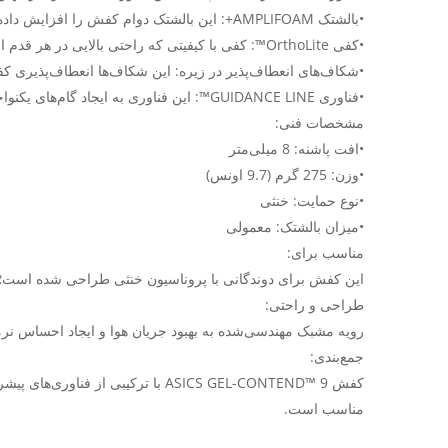
•بالشتک AMPLIFOAM+: این بالشتک دوام کفش را افزایش داده و حس نرمی بیشتری در زیر پا فراهم می‌کند.
•کفی OrthoLite™: کفی با کیفیتی که راحتی بالایی در هر قدم ارائه می‌دهد.
•شکاف‌های انعطاف‌پذیر در زیره: این شکاف‌ها انعطاف‌پذیری کف
•فناوری GUIDANCE LINE™: این فناوری به ایجاد گام‌های یکنواخت‌تر کمک می‌کند.
مشخصات فنی:
•افت پاشنه: 8 میلی‌متر
•وزن: 275 گرم (9.7 اونس)
•نوع حمایت: خنثی
•میزان بالشتک: معمولی
مناسب برای:
این کفش برای دوندگانی با پروناسیون خنثی طراحی شده است؛ افر
طراحی و راحتی:
رویه مشبک مهندسی‌شده به بهبود جریان هوا و ایجاد احساس نرمی
جمع‌بندی:
کفش ASICS GEL-CONTEND™ 9 با ترکی
مناسب است.