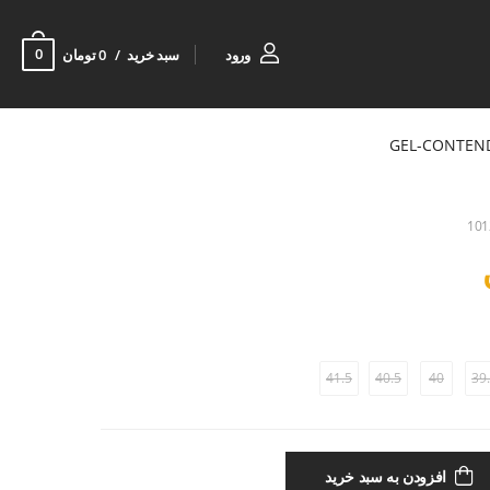
0
ورود
سبد خرید
0 تومان
GEL-CONTEN
101
41.5
40.5
40
39
افزودن به سبد خرید