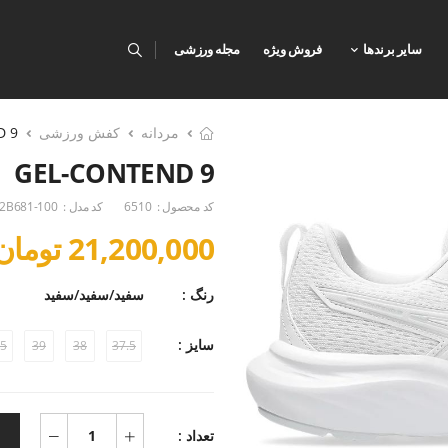
سایر برندها
فروش ویژه
مجله ورزشی
مردانه
کفش ورزشی
D 9
GEL-CONTEND 9
کد محصول :
6510
کد مدل :
2B681-100
21,200,000 تومان
رنگ :
سفید/سفید/سفید
سایز :
.5
39
38
37.5
تعداد :