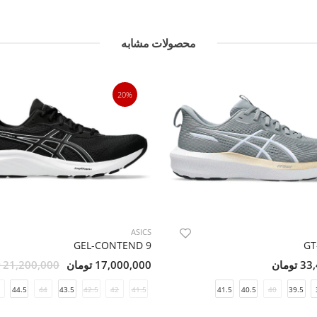
محصولات مشابه
20%
ASICS
GEL-CONTEND 9
GT
ومان
17,000,000 تومان
21,200,000 تومان
44.5
44
43.5
42.5
42
41.5
41.5
40.5
40
39.5