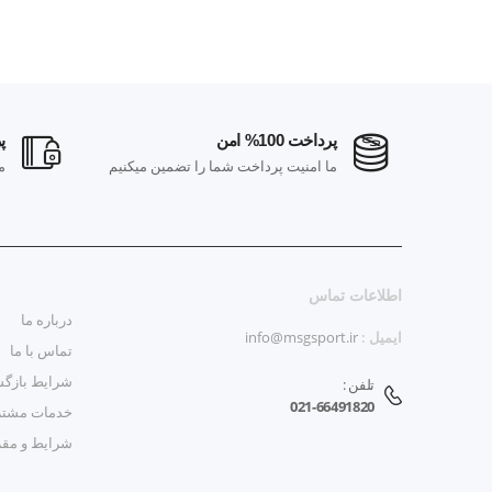
پرداخت 100% امن
پر
ارسال رایگان در خرید بالای 100 هزار
ما امنیت پرداخت شما را تضمین میکنیم
م
اطلاعات تماس
درباره ما
ایمیل :
info@msgsport.ir
تماس با ما
شرایط بازگش
تلفن :
021-66491820
خدمات مشتر
شرایط و مق