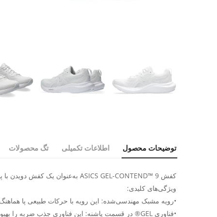
توضیحات محصول
اطلاعات تکمیلی
تگ محصولات
کفش ASICS GEL-CONTEND™ 9 به‌عنوان یک کفش دویدن با پشتیبانی خنثی طراحی شده است که راحتی، حمایت و دوام بالایی را برای دوندگان فراهم می‌کند.
ویژگی‌های کلیدی:
•رویه مشبک مهندسی‌شده: این رویه با حرکات طبیعی پا هماهنگ ش
•فناوری GEL® در قسمت پاشنه: این فناوری جذب ضربه را بهبود بخشیده و در هنگام برخورد پا با زمین، احساس نرمی بیشتری ایجاد می‌کند.