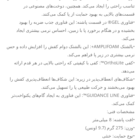
تناسب راحتی را ایجاد می‌کند. همچنین، دوخت‌های مصنوعی در
قسمت‌های بالایی به بهبود حمایت از پا کمک می‌کنند.
•فناوری GEL® در قسمت پاشنه: این فناوری جذب ضربه را بهبود
بخشیده و در هنگام برخورد پا با زمین، احساس نرمی بیشتری ایجاد
می‌کند.
•بالشتک AMPLIFOAM+: این بالشتک دوام کفش را افزایش داده و حس
نرمی بیشتری در زیر پا فراهم می‌کند.
•کفی OrthoLite™: کفی با کیفیتی که راحتی بالایی در هر قدم ارائه
می‌دهد.
•شکاف‌های انعطاف‌پذیر در زیره: این شکاف‌ها انعطاف‌پذیری کفش را
بهبود می‌بخشند و حرکت طبیعی پا را تسهیل می‌کنند.
•فناوری GUIDANCE LINE™: این فناوری به ایجاد گام‌های یکنواخت‌تر
کمک می‌کند.
مشخصات فنی:
•افت پاشنه: 8 میلی‌متر
•وزن: 275 گرم (9.7 اونس)
•نوع حمایت: خنثی