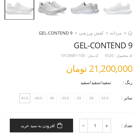
مردانه
کفش ورزشی
GEL-CONTEND 9
GEL-CONTEND 9
کد محصول :
6520
کد مدل :
1012B681-100
21,200,000 تومان
رنگ :
سفید/سفید/سفید
سایز :
41.5
40.5
40
39.5
39
38
37.5
تعداد :
افزودن به سبد خرید