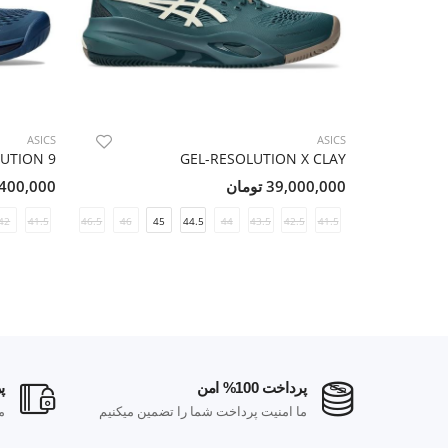
ASICS
ASICS
UTION 9
GEL-RESOLUTION X CLAY
39,000,000 تومان
37,400,000 ت
42
41.5
46.5
46
45
44.5
44
43.5
42.5
41.5
پرداخت 100% امن
پر
ارسال رایگان در خرید بالای 100 هزار
ما امنیت پرداخت شما را تضمین میکنیم
م