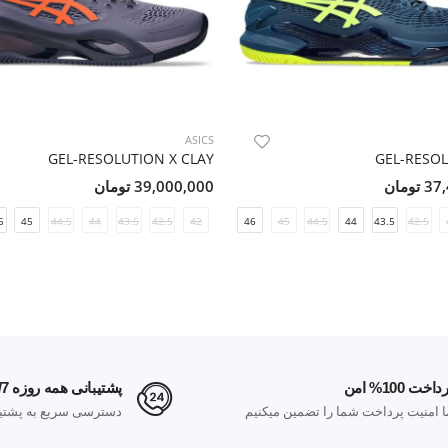
ASICS
GEL-RESOLUTION X CLAY
GEL-RESOL
ومان
39,000,000 تومان
5
45
44.5
44
43.5
42.5
42
46.5
46
45
44.5
44
43.5
42.5
داخت 100% امن
پشتیبانی همه روزه 24/7
ا امنیت پرداخت شما را تضمین میکنیم
دسترسی سریع به پشتیب