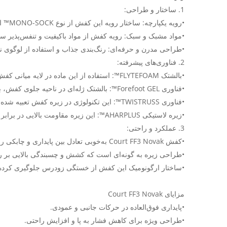
1. ساختار و طراحی:
•رویه یکپارچه: ساختار رویه این کفش از نوع MONO-SOCK™ است که مانند یک جوراب عمل کرده و به پا ثبات بیشتری می‌بخشد. این طراحی از حرکت اضافی پا در کفش جلوگیری می‌کند.
•مواد مشبک و سبک: رویه کفش از مواد باکیفیت و تنفس‌پذیر سا
•طراحی مدرن و حرفه‌ای: رنگ‌بندی جذاب و استفاده از لوگوی
2. فناوری‌های پیشرفته:
•بالشتک FLYTEFOAM™: استفاده از این ماده در لایه میانی کفش، سبکی فوق‌العاده‌ای را ارائه داده و جذب ضربه را بهبود می‌بخشد.
•فناوری Forefoot GEL™: بالشتک ژله‌ای در ناحیه جلوی کفش، برای کاهش ضربه‌ها و ایجاد راحتی بیشتر تعبیه شده است.
•فناوری TWISTRUSS™: این تکنولوژی در زیره کفش تعبیه شده و به بازیکن اجازه می‌دهد تغییر جهت سریع و حرکات چابک‌تری داشته باشد.
•زیره لاستیکی AHARPLUS™: این زیره مقاومت بالایی در برابر سایش دارد و برای استفاده طولانی‌مدت ایده‌آل است.
3. عملکرد و راحتی:
•کفش Court FF3 Novak به‌خوبی تعادل بین پایداری و چابکی را برقرار کرده است. به‌ویژه برای بازیکنانی که نیاز به حرکات سریع دارند، این کفش عملکردی بی‌نظیر ارائه می‌دهد.
•طراحی زیره به گونه‌ای است که کشش و چسبندگی بالایی بر ر
•ساختار ارگونومیک این کفش از خستگی زودرس جلوگیری کرده 
مزایای Court FF3 Novak
•پایداری فوق‌العاده در حرکات جانبی و عمودی.
•طراحی ویژه برای کاهش فشار به پا و افزایش راحتی.