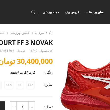
سایر برندها
فروش ویژه
مجله ورزشی
مردانه
کفش ورزشی
تنی
OURT FF 3 NOVAK
کد محصول :
6749
کد مدل :
1A361-964
30,400,000 تومان
رنگ :
قرمز/قرمز/سفید
سایز :
44.5
44
43.5
تعداد :