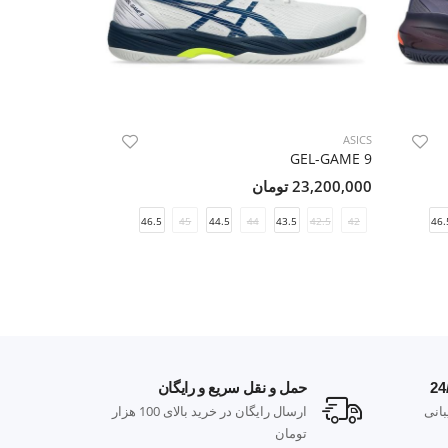
ASICS
ASICS
GER 14 CLAY
GEL-GAME 9
23,200,000 تومان
29,000,000 تومان
.5
42
41.5
46.5
45
44.5
44
43.5
42.5
42
46.
حمل و نقل سریع و رایگان
پ
انی
ارسال رایگان در خرید بالای 100 هزار
م
تومان