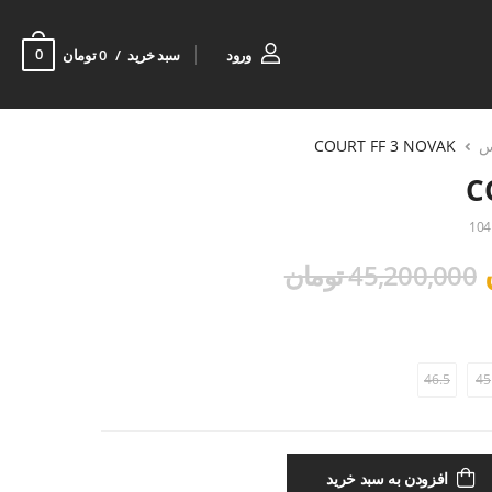
0
ورود
سبد خرید
0 تومان
س
COURT FF 3 NOVAK
C
104
45,200,000 تومان
46.5
45
افزودن به سبد خرید