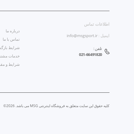
اطلاعات تماس
درباره ما
ایمیل :
info@msgsport.ir
تماس با ما
شرایط بازگش
تلفن :
021-66491820
خدمات مشتر
شرایط و مق
کلیه حقوق این سایت متعلق به فروشگاه اینترنتی MSG می باشد. 2026©