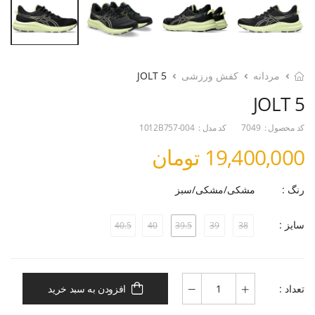
مردانه
کفش ورزشی
JOLT 5
JOLT 5
کد محصول :
7049
کد مدل :
1012B757-004
19,400,000 تومان
رنگ :
مشکی/مشکی/سبز
سایز :
40.5
40
39.5
39
38
تعداد :
افزودن به سبد خرید