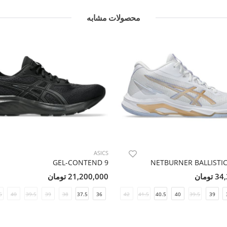
محصولات مشابه
ASICS
GEL-CONTEND 9
NETBURNER BALLISTIC
ومان
21,200,000 تومان
5
40
39.5
39
38
37.5
36
42
41.5
40.5
40
39.5
39