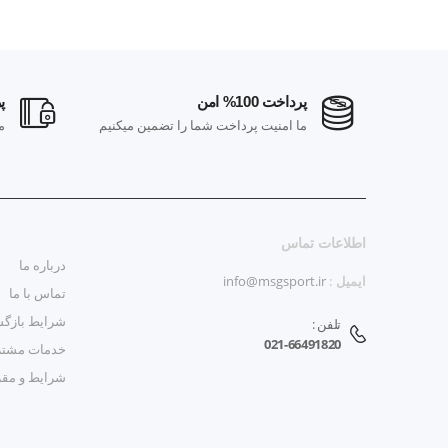
پرداخت 100% امن
پر
ارسال رایگان در خرید بالای 100 هزار
ما امنیت پرداخت شما را تضمین میکنیم
م
اطلاعات تماس
درباره ما
ایمیل :
info@msgsport.ir
تماس با ما
شرایط بازگش
تلفن :
021-66491820
خدمات مشتر
شرایط و مق