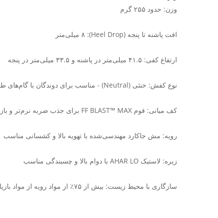
وزن: حدود ۲۵۵ گرم
افت پاشنه تا پنجه (Heel Drop): ۸ میلی‌متر
ارتفاع کفی: ۴۱.۵ میلی‌متر در پاشنه و ۳۳.۵ میلی‌متر در پنجه
نوع کفش: خنثی (Neutral) - مناسب برای دوندگان با گام‌های طبیعی
کف میانی: فوم FF BLAST™ MAX برای جذب ضربه نرم‌تر و بازگشت انرژی بیشتر
رویه: مش جاکارد مهندسی‌شده با تهویه بالا و کشسانی مناسب
زیره: لاستیک AHAR LO با دوام بالا و چسبندگی مناسب
سازگاری با محیط زیست: بیش از ۷۵٪ از مواد رویه از مواد بازیافتی ساخته شده است