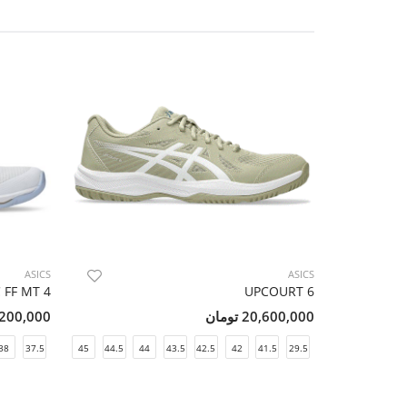
ASICS
ASICS
 FF MT 4
UPCOURT 6
20,600,000 تومان
34,200,000 ت
38
37.5
46
45
44.5
44
43.5
42.5
42
41.5
29.5