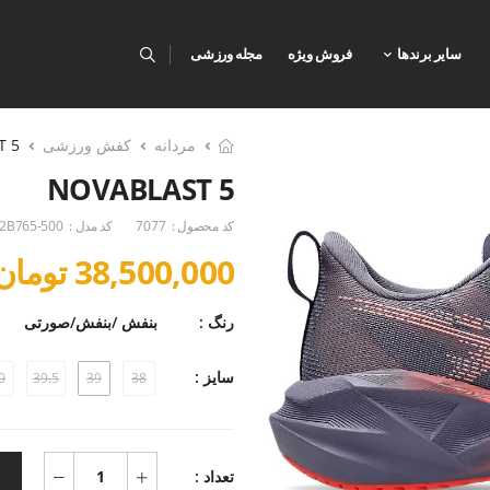
سایر برندها
فروش ویژه
مجله ورزشی
مردانه
کفش ورزشی
T 5
NOVABLAST 5
کد محصول :
7077
کد مدل :
2B765-500
38,500,000 تومان
رنگ :
بنفش /بنفش/صورتی
سایز :
0
39.5
39
38
تعداد :