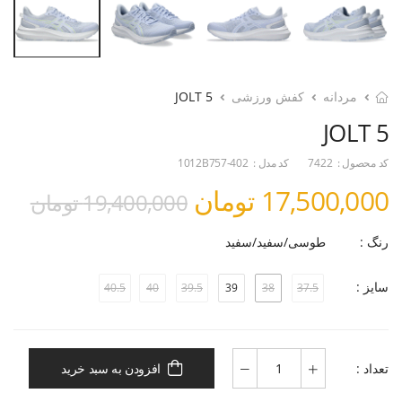
مردانه
کفش ورزشی
JOLT 5
JOLT 5
کد محصول :
7422
کد مدل :
1012B757-402
17,500,000 تومان
19,400,000 تومان
رنگ :
طوسی/سفید/سفید
سایز :
40.5
40
39.5
39
38
37.5
تعداد :
افزودن به سبد خرید