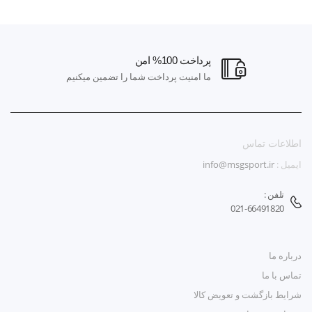
پرداخت 100% امن
ما امنیت پرداخت شما را تضمین میکنیم
اطلاعات تماس
ایمیل :
info@msgsport.ir
تلفن :
021-66491820
درباره ما
تماس با ما
شرایط بازگشت و تعویض کالا